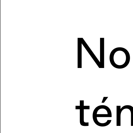
No
té