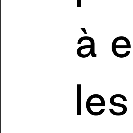
à e
le