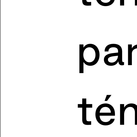
pa
té