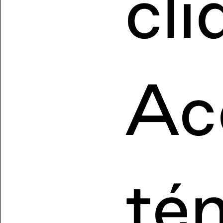
cli
Ac
té