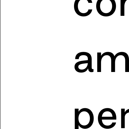
co
am
pe