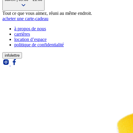
09:00 – 19:00
Tout ce que vous aimez, réuni au même endroit.
09:00 – 21:00
acheter une carte-cadeau
09:00 – 21:00
à propos de nous
09:00 – 21:00
carrières
09:00 – 21:00
location d’espace
09:00 – 21:00
politique de confidentialité
09:00 – 17:00
infolettre