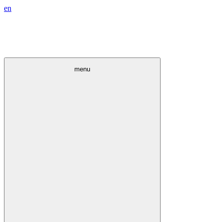
en
menu