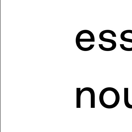
ess
no