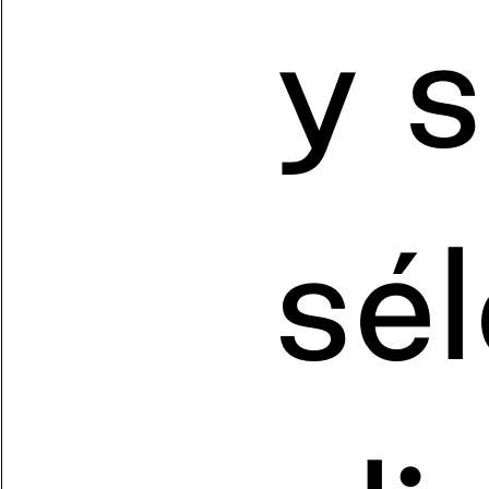
y 
sé