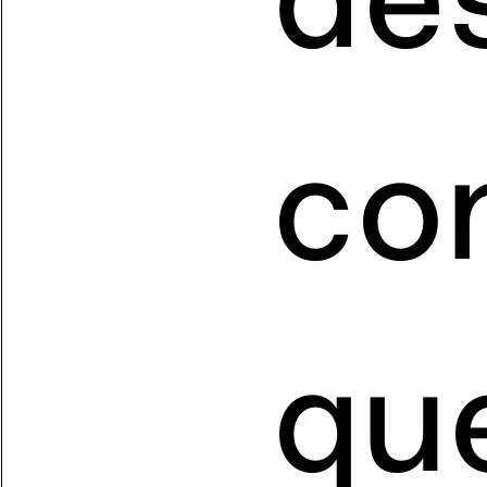
co
que