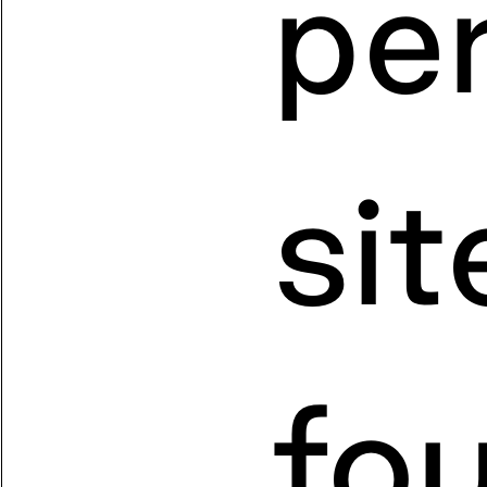
pe
si
fo