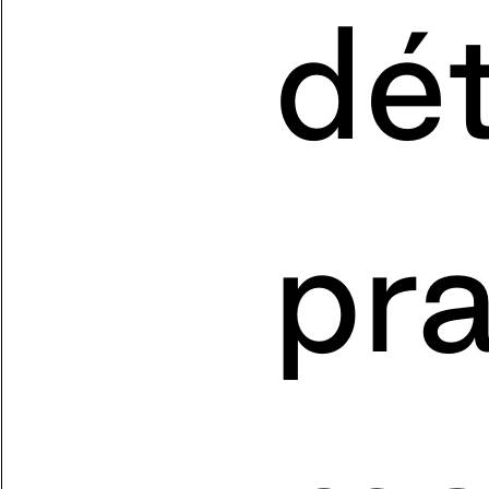
dét
pr