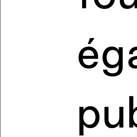
ég
pub