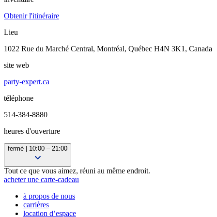
Obtenir l'itinéraire
Lieu
1022 Rue du Marché Central, Montréal, Québec H4N 3K1, Canada
site web
party-expert.ca
téléphone
514-384-8880
heures d'ouverture
fermé | 10:00 – 21:00
10:00 – 18:00
Tout ce que vous aimez, réuni au même endroit.
10:00 – 18:00
acheter une carte-cadeau
10:00 – 18:00
à propos de nous
10:00 – 18:00
carrières
10:00 – 21:00
location d’espace
10:00 – 21:00