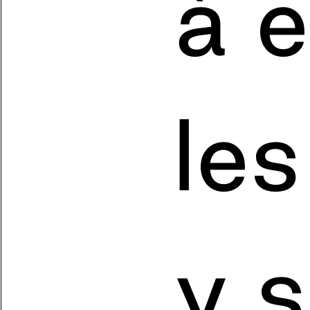
à e
le
y 