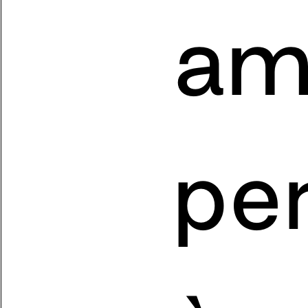
am
pe