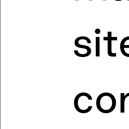
sit
co