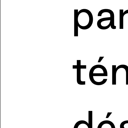
pa
té
dés