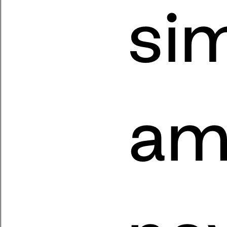
sim
amé