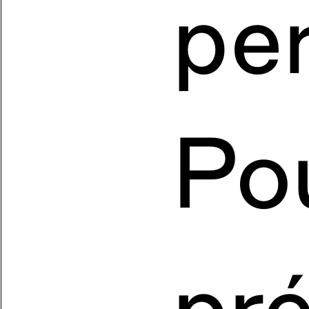
pe
Po
pr