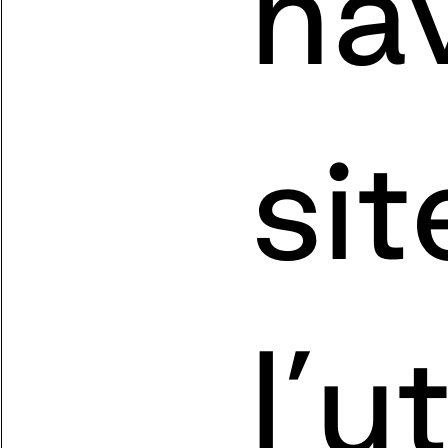
nav
sit
l’u