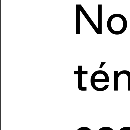
No
té