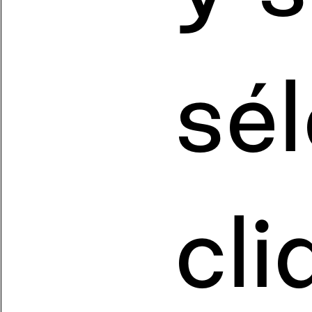
sé
cli