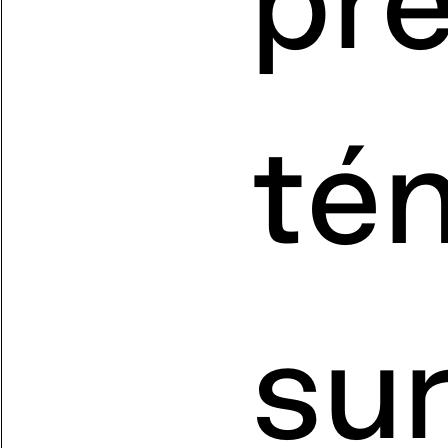
tém
su