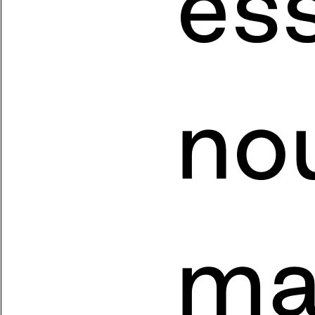
ess
no
ma