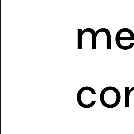
me
co