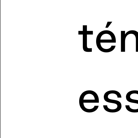
té
ess