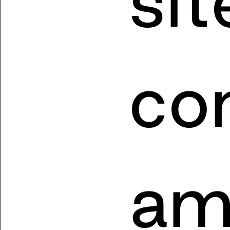
sit
co
am