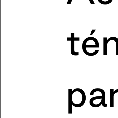
té
pa