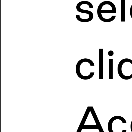
sé
cli
Ac