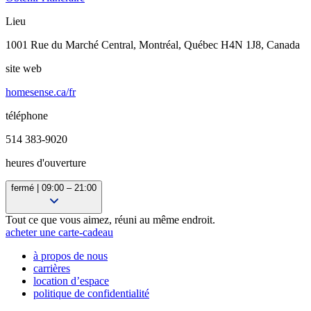
Lieu
1001 Rue du Marché Central, Montréal, Québec H4N 1J8, Canada
site web
homesense.ca/fr
téléphone
514 383-9020
heures d'ouverture
fermé | 09:00 – 21:00
10:00 – 21:00
Tout ce que vous aimez, réuni au même endroit.
09:30 – 21:00
acheter une carte-cadeau
09:30 – 21:00
à propos de nous
09:30 – 21:00
carrières
09:30 – 21:00
location d’espace
09:30 – 21:00
politique de confidentialité
09:00 – 21:00