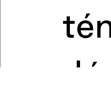
té
dés