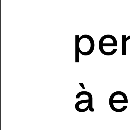
pe
à e