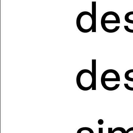
de
de
sim