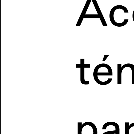
Ac
té
pa