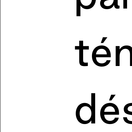
té
dés