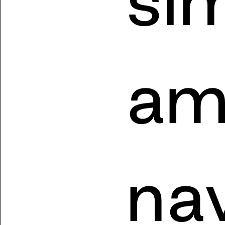
amé
nav