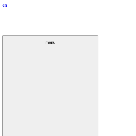
en
menu