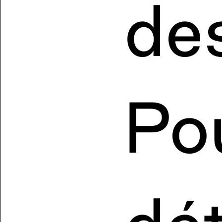
de
Po