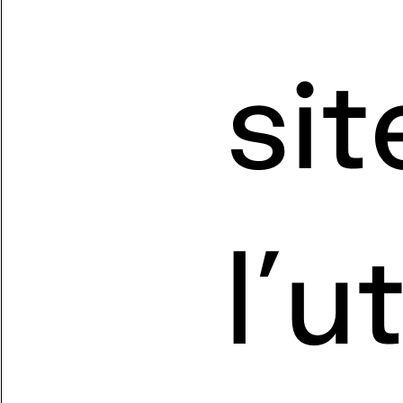
sit
l’u