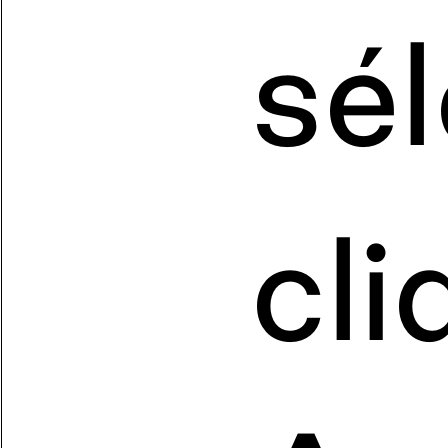
sé
cli