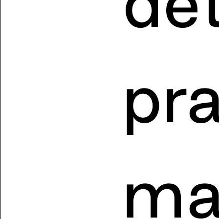
dét
pr
ma