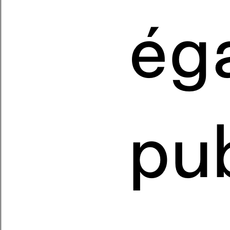
ég
pub