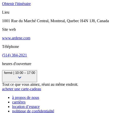
Obtenir l'itinéraire
Lieu
1001 Rue du Marché Central, Montreal, Quebec H4N 1J8, Canada
Site web
www.ardene.com
Téléphone
(514) 384-2021
heures d'ouverture
fermé | 10:00 – 17:00
10:00 – 17:00
Tout ce que vous aimez, réuni au même endroit.
10:00 – 18:00
acheter une carte-cadeau
10:00 – 18:00
à propos de nous
10:00 – 18:00
carrières
10:00 – 21:00
location d’espace
10:00 – 21:00
politique de confidentialité
10:00 – 17:00