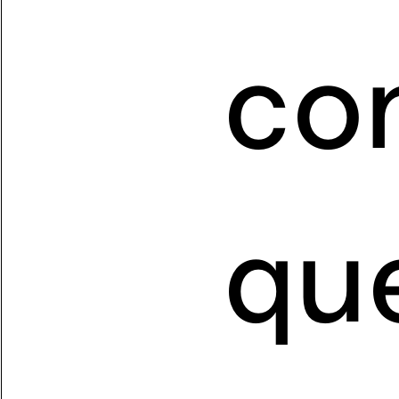
co
que