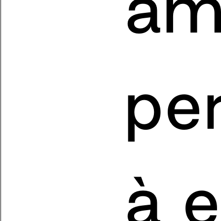
am
pe
à e