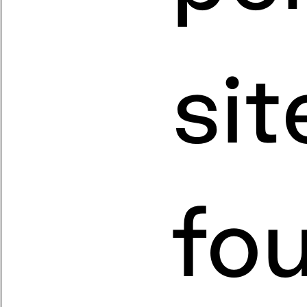
si
fo