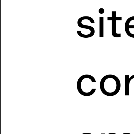
sit
co