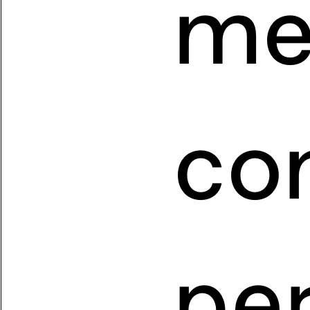
me
co
pe