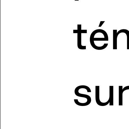
tém
su