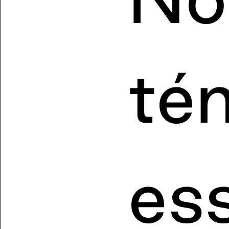
té
ess