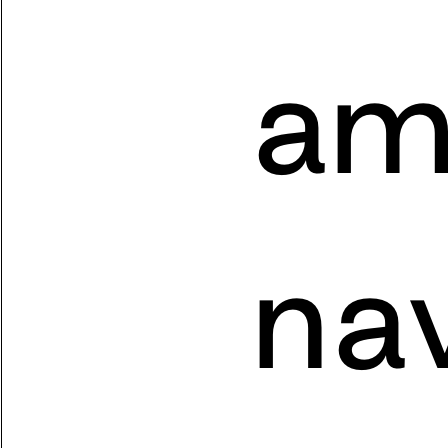
amé
nav