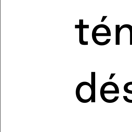
té
dés