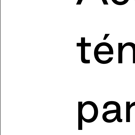
té
pa