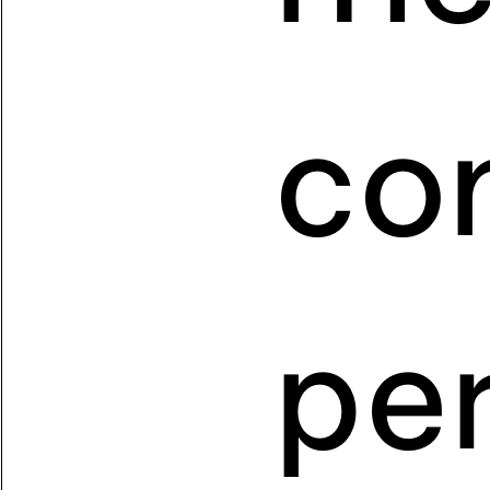
co
pe