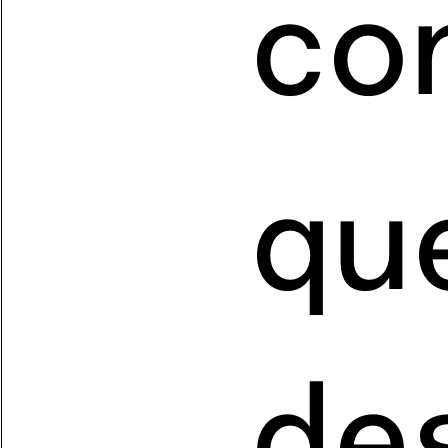
co
que
de