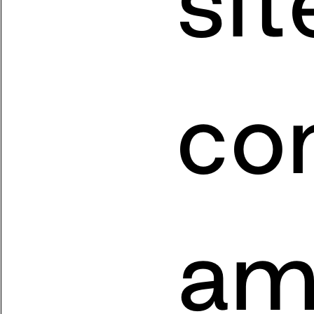
sit
co
am