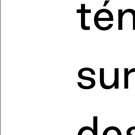
tém
su
de