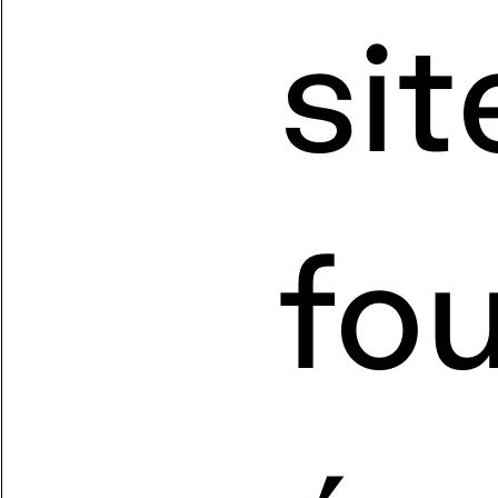
si
fo