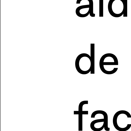
aid
de
fac