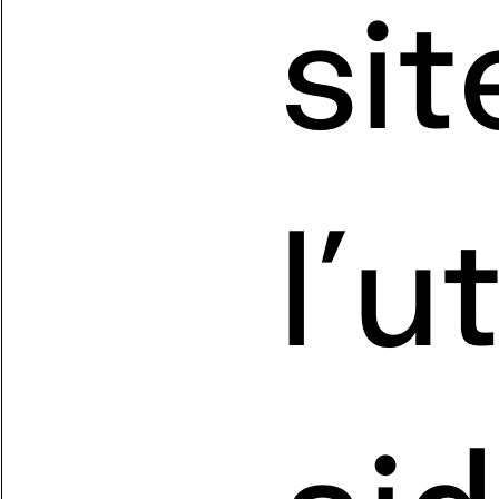
sit
l’u