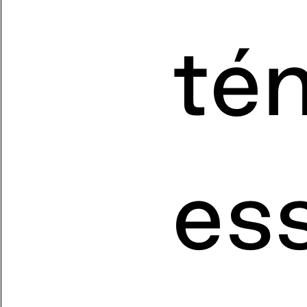
té
ess