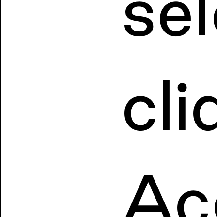
sé
cli
Ac