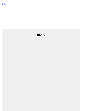
en
menu