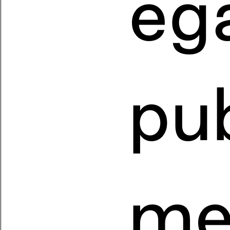
ég
pub
me