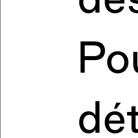
Po
dét