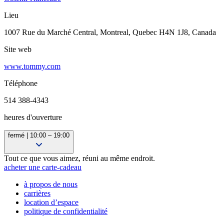
Lieu
1007 Rue du Marché Central, Montreal, Quebec H4N 1J8, Canada
Site web
www.tommy.com
Téléphone
514 388-4343
heures d'ouverture
fermé | 10:00 – 19:00
10:00 – 18:00
Tout ce que vous aimez, réuni au même endroit.
10:00 – 18:00
acheter une carte-cadeau
10:00 – 18:00
à propos de nous
10:00 – 18:00
carrières
10:00 – 21:00
location d’espace
10:00 – 21:00
politique de confidentialité
10:00 – 19:00