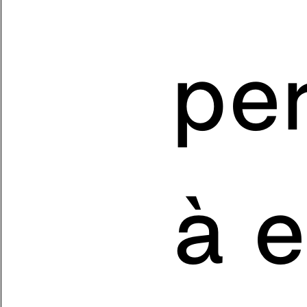
pe
à e